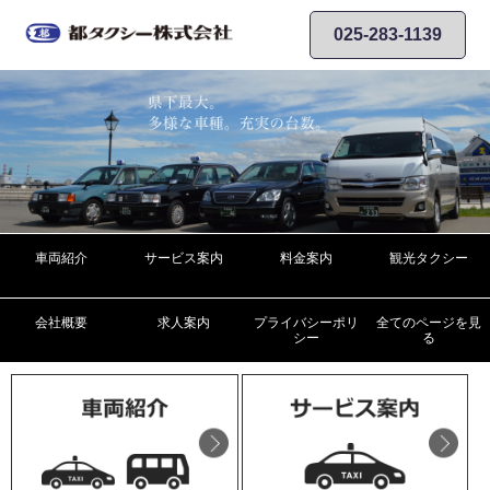
025-283-1139
車両紹介
サービス案内
料金案内
観光タクシー
会社概要
求人案内
プライバシーポリ
全てのページを見
シー
る