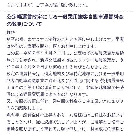
もおりますが、ご了承の程お願い致します。
公定幅運賃改定による一般乗用旅客自動車運賃料金
の変更について
拝啓
冬至の候、ますますご清祥のこととお喜び申し上げます。平素
は格別のご高配を賜り、厚くお礼申し上げます。
この度、令和７年１１月２１日に、公定幅での運賃変更が運輸
局より公示され、新潟交通圏Ａ地区のタクシー運賃改定が、令
和７年１２月２２日より実施される運びとなりました。
改定の運賃料金は、特定地域及び準特定地域における一般乗用
旅客自動車運送事業の適正化及び活性化に関する特別措置法第
１６号の４第１項の規定により提出した、北陸信越運輸局長受
理による運賃変更届によるものとなります。
又、今回の改正に併せ、迎車回送料金を１車１回ごとに１００
円を頂戴致します。
燃料等、経費全体の上昇もあり、お客様にはご負担をお願いす
ることとなり、誠に恐縮ではございますが、ご理解とご指導ご
鞭撻を賜りますよう重ねてお願い申し上げ、料金改定の挨拶と