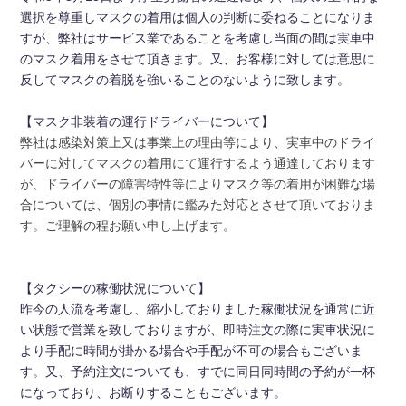
選択を尊重し​マスクの着用は個人の判断に委ねることになりま
すが、弊社はサービス業であることを考慮し当面の間は実車中
のマスク着用をさせて頂きます。又、お客様に対しては意思に
反してマスクの着脱を強いることのないように致します。
【マスク非装着の運行ドライバーについて】
弊社は感染対策上又は事業上の理由等により、実車中のドライ
バーに対してマスクの着用にて運行するよう通達しております
が、ドライバーの障害特性等によりマスク等の着用が困難な場
合については、個別の事情に鑑みた対応とさせて頂いておりま
す。ご理解の程お願い申し上げます。
【タクシーの稼働状況について】
昨今の人流を考慮し、縮小しておりました稼働状況を通常に近
い状態で営業を致しておりますが、即時注文の際に実車状況に
より手配に時間が掛かる場合や手配が不可の場合もございま
す。又、予約注文についても、すでに同日同時間の予約が一杯
になっており、お断りすることもございます。