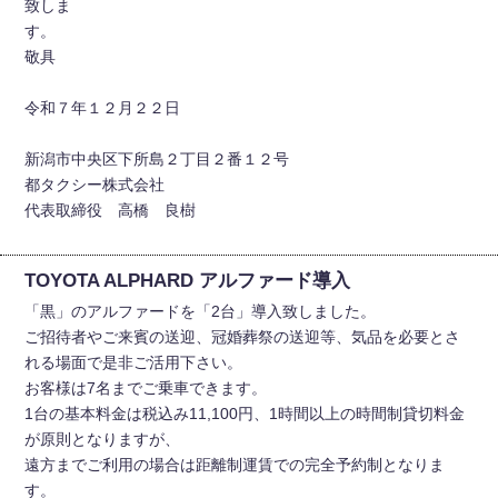
致しま
す
敬具
令和７年１２月２２日
新潟市中央区下所島２丁目２番１２号
都タクシー株式会社
代表取締役 高橋 良樹
TOYOTA ALPHARD アルファード導入
「黒」のアルファードを「2台」導入致しました。
ご招待者やご来賓の送迎、冠婚葬祭の送迎等、気品を必要とさ
れる場面で是非ご活用下さい。
お客様は7名までご乗車できます。
1台の基本料金は税込み11,100円、1時間以上の時間制貸切料金
が原則となりますが、
遠方までご利用の場合は距離制運賃での完全予約制となりま
す。